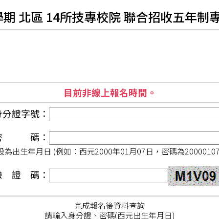
學期 北區 14所技專校院 聯合招收五年
目前非線上報名時間。
身分證字號：
密 碼：
設為出生年月日 (例如：西元2000年01月07日，密碼為20000107
驗 證 碼：
完成報名後資料查詢
請輸入身分證、密碼(西元出生年月日)